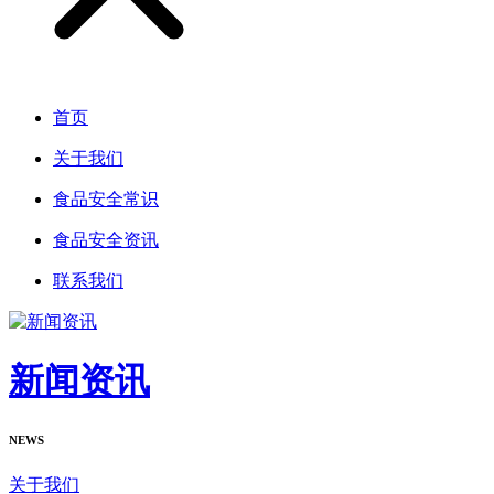
首页
关于我们
食品安全常识
食品安全资讯
联系我们
新闻资讯
NEWS
关于我们