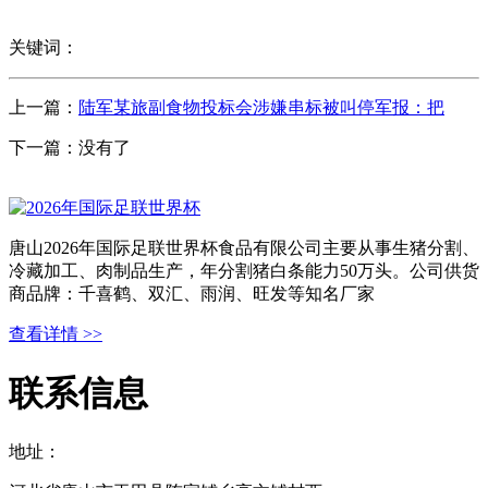
关键词：
上一篇：
陆军某旅副食物投标会涉嫌串标被叫停军报：把
下一篇：没有了
唐山2026年国际足联世界杯食品有限公司主要从事生猪分割、
冷藏加工、肉制品生产，年分割猪白条能力50万头。公司供货
商品牌：千喜鹤、双汇、雨润、旺发等知名厂家
查看详情 >>
联系信息
地址：