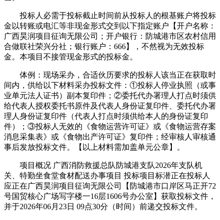
投标人必需于投标截止时间前从投标人的根基账户将投标
金以转账或电汇等非现金形式交到以下指定账户【开户名称：
广西昊润项目征询无限公司；开户银行：防城港市区农村信用
合做联社荣兴分社；银行账户：666】，不然视为无效投标
金。本项目不接管现金形式的投标金。
体例：现场采办，合适伙历要求的投标人该当正在获取时
间内，供给以下材料采办投标文件：①投标人停业执照（或事
业单元法人证书）副本复印件；②委托代办署理人打点时须供
给代表人授权委托书原件及代表人身份证复印件、委托代办署
理人身份证复印件（代表人打点时须供给本人的身份证复印
件）；③投标人无效的《食物运营许可证》或《食物运营存案
消息采集表》或《食物出产许可证》复印件；经审核人审核通
事后发放投标文件。【以上材料需加盖单元公章】。
项目概况 广西消防救援总队防城港支队2026年支队机
关、特勤坐食堂食材配送办事项目 投标项目标潜正在投标人
应正在广西昊润项目征询无限公司【防城港市口岸区马正开72
号国贸核心广场写字楼一16层1606号办公室】获取投标文件，
并于2026年06月23日 09点30分（时间）前递交投标文件。