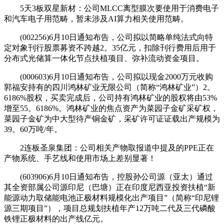
5天3板双星新材：公司MLCC离型膜次要使用于消费电子
和汽车电子用范畴，暂未涉及AI算力相关使用范畴。
(002256)6月10日通知布告，公司拟以简略单纯法式向特
定对象刊行股票募资不跨越2。35亿元，扣除刊行费用后用于
分布式光储算一体化节点扶植项目、弥补流动资金项目。
(000603)6月10日通知布告，公司拟以现金2000万元收购
郭福安持有的四川鸿林矿业无限公司（简称“鸿林矿业”）2。
6186%股权，买卖完成后，公司持有鸿林矿业的股权将由53%
增至55。6186%。鸿林矿业的焦点资产为菜园子金矿采矿权，
菜园子金矿为中大型待产铜金矿，采矿许可证证载出产规模为
39。60万吨/年。
2连板圣泉集团：公司相关产物取报道中提及的PPE正在
产物系统、手艺线和使用市场上差别显著！
(603906)6月10日通知布告，控股孙公司源（亚太）通过
其全资部属公司源印尼（巴塘）正在印度尼西亚投资扶植“新
能源动力取储能电池正极材料规模化出产项目”（简称“印尼锂
源三期项目”），项目总规划扶植年产12万吨二代及三代磷酸
铁锂正极材料的出产线亿元。