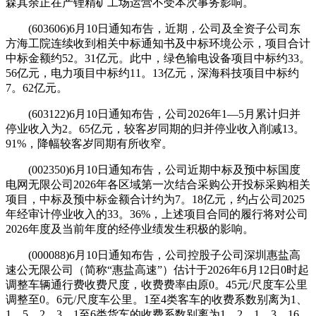
森其余正在产锂精矿工场运营不受本次事务影响。
(603606)6月10日通知布告，近期，公司及全资子公司东
方海工院连续收到相关中标通知书及中标环境公示，项目合计
中标金额约52。31亿元。此中，绿色输电设备项目中标约33。
56亿元，电力项目中标约11。13亿元，深海科技项目中标约
7。62亿元。
(603122)6月10日通知布告，公司2026年1—5月累计归并
停业收入为2。65亿元，较客岁同期的归并停业收入削减13。
91%，降幅较客岁同期有所收窄。
(002350)6月10日通知布告，公司近期中标及预中标国度
电网无限公司2026年各区域第一次结合采购公开投标采购相关
项目，中标及预中标金额合计约为7。18亿元，约占公司2025
年经审计停业收入的33。36%，上述项目合同的履行将对公司
2026年度及当前年度的经停业绩发生积极的影响。
(000088)6月10日通知布告，公司控股子公司深圳惠盐高
速公无限公司（简称“惠盐高速”）估计于2026年6月12日0时起
调整车辆通行费收费尺度，收费费率由原0。45元/尺度车公里
调整至0。6元/尺度车公里。1至4类客车的收费系数别离为1、
1。5、2、3，1至6类货车的收费系数别离为1、2。1、3。16、