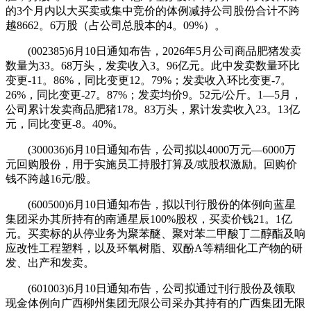
的3个月内以大买卖或集中竞价的体例减持公司股份合计不跨
越8662。6万股（占公司总股本的4。09%）。
(002385)6月10日通知布告，2026年5月公司商品肥猪发卖
数量为33。68万头，发卖收入3。96亿元。此中发卖数量环比
变更-11。86%，同比变更12。79%；发卖收入环比变更-7。
26%，同比变更-27。87%；发卖均价9。52元/公斤。1—5月，
公司累计发卖商品肥猪178。83万头，累计发卖收入23。13亿
元，同比变更-8。40%。
(300036)6月10日通知布告，公司拟以4000万元—6000万
元回购股份，用于实施员工持股打算及/或股权激励。回购价
钱不跨越16元/股。
(600500)6月10日通知布告，拟以刊行股份的体例向蓝星
集团采办其所持有的南通星辰100%股权，买卖价钱21。1亿
元。买卖标的从停业务为聚苯醚、聚对苯二甲酸丁二醇酯及响
应改性工程塑料，以及环氧树脂、双酚A等精细化工产物的研
发、出产和发卖。
(601003)6月10日通知布告，公司拟通过刊行股份及领取
现金体例向广西柳州集团无限公司采办其持有的广西集团无限