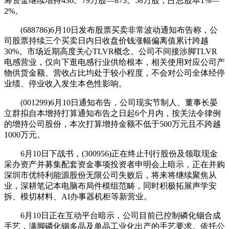
筹资金继续增持436。79万股—873。58万股，占总股本1%—
2%。
(688786)6月10日发布股票买卖非常波动通知布告称，公
司股票持续三个买卖日内日收盘价钱涨幅偏离值累计跨越
30%。市场近期高度关心TLVR概念。公司不间接涉脚TLVR
电感营业，仅向下逛电感行业供给根本，相关使用对应公司产
物供货金额、营收占比均处于较小程度，不会对公司全体经停
业绩、停业收入发生本色性影响。
(001299)6月10日通知布告，公司现实节制人、董事长晏
立群拟自本增持打算通知布告之日起6个月内，按关法令律例
的增持公司股份，本次打算增持金额不低于500万元且不跨越
1000万元。
6月10日下战书，(300956)正在终止刊行股份及领取现金
采办资产并募集配套资金事项投资者申明会上暗示，正在并购
深圳市优特利能源股份无限公司失败后，将来将继续聚焦从
业，深耕笔记本电脑布局件模组范畴，同时积极拓展声学安
拆、模切材料、AI办事器机柜等新营业。
6月10日正在互动平台暗示，公司目前已控制磷化铟合成
手艺，满脚磷化铟多晶及单晶工业化出产的手艺要求。依托公