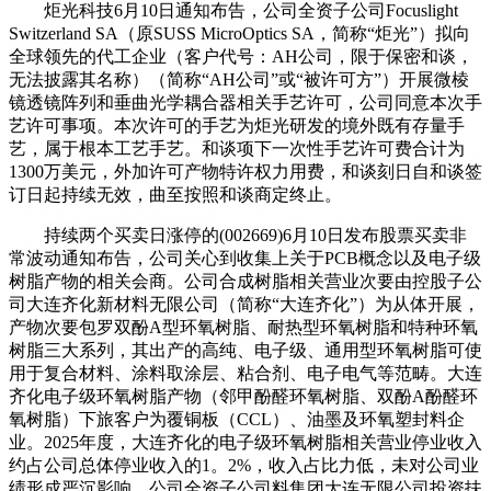
炬光科技6月10日通知布告，公司全资子公司Focuslight
Switzerland SA（原SUSS MicroOptics SA，简称“炬光”）拟向
全球领先的代工企业（客户代号：AH公司，限于保密和谈，
无法披露其名称）（简称“AH公司”或“被许可方”）开展微棱
镜透镜阵列和垂曲光学耦合器相关手艺许可，公司同意本次手
艺许可事项。本次许可的手艺为炬光研发的境外既有存量手
艺，属于根本工艺手艺。和谈项下一次性手艺许可费合计为
1300万美元，外加许可产物特许权力用费，和谈刻日自和谈签
订日起持续无效，曲至按照和谈商定终止。
持续两个买卖日涨停的(002669)6月10日发布股票买卖非
常波动通知布告，公司关心到收集上关于PCB概念以及电子级
树脂产物的相关会商。公司合成树脂相关营业次要由控股子公
司大连齐化新材料无限公司（简称“大连齐化”）为从体开展，
产物次要包罗双酚A型环氧树脂、耐热型环氧树脂和特种环氧
树脂三大系列，其出产的高纯、电子级、通用型环氧树脂可使
用于复合材料、涂料取涂层、粘合剂、电子电气等范畴。大连
齐化电子级环氧树脂产物（邻甲酚醛环氧树脂、双酚A酚醛环
氧树脂）下旅客户为覆铜板（CCL）、油墨及环氧塑封料企
业。2025年度，大连齐化的电子级环氧树脂相关营业停业收入
约占公司总体停业收入的1。2%，收入占比力低，未对公司业
绩形成严沉影响。公司全资子公司料集团大连无限公司投资扶