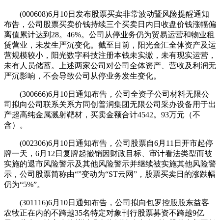
(000608)6月10日发布股票买卖非常波动暨风险提醒通知
布告，公司股票买卖价钱持续三个买卖日内日收盘价钱涨幅偏
离值累计达到28。46%。公司从停业务仍为贸易运营和物业租
赁营业，未发生严沉变化。截至目前，阳光金汇全体资产及运
营规模较小，阳光数字科技注册本钱未实缴，未有现实运营，
未有人员储蓄。上述两家公司对公司全体资产、营收及利润无
严沉影响，不会导致公司从停业务发生变化。
(300666)6月10日通知布告，公司全资子公司材料无限公
司拟向公司联系关系方同创普润集团无限公司采办设备用于出
产超高纯金属溅射靶材，买卖金额合计4542。93万元（不
含）。
(002306)6月10日通知布告，公司股票自6月11日开市起停
牌一天，6月12日复牌起撤销因财政目标、审计看法类型而被
实施的退市风险警示及其他风险警示并继续被实施其他风险警
示，公司股票简称由“”变动为“ST云网”，股票买卖日的涨跌幅
仍为“5%”。
(301116)6月10日通知布告，公司拟向包罗控股股东益客
农牧正在内的不跨越35名特定对象刊行股票募资不跨越9亿