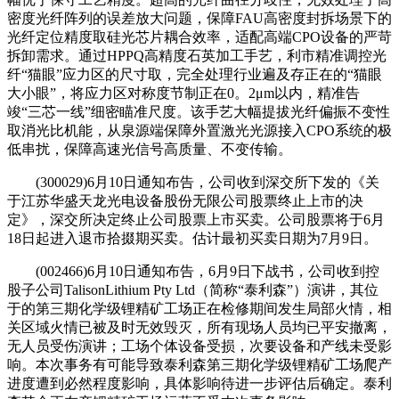
密度光纤阵列的误差放大问题，保障FAU高密度封拆场景下的
光纤定位精度取硅光芯片耦合效率，适配高端CPO设备的严苛
拆卸需求。通过HPPQ高精度石英加工手艺，利市精准调控光
纤“猫眼”应力区的尺寸取，完全处理行业遍及存正在的“猫眼
大小眼”，将应力区对称度节制正在0。2μm以内，精准告
竣“三芯一线”细密瞄准尺度。该手艺大幅提拔光纤偏振不变性
取消光比机能，从泉源端保障外置激光光源接入CPO系统的极
低串扰，保障高速光信号高质量、不变传输。
(300029)6月10日通知布告，公司收到深交所下发的《关
于江苏华盛天龙光电设备股份无限公司股票终止上市的决
定》，深交所决定终止公司股票上市买卖。公司股票将于6月
18日起进入退市拾掇期买卖。估计最初买卖日期为7月9日。
(002466)6月10日通知布告，6月9日下战书，公司收到控
股子公司TalisonLithium Pty Ltd（简称“泰利森”）演讲，其位
于的第三期化学级锂精矿工场正在检修期间发生局部火情，相
关区域火情已被及时无效毁灭，所有现场人员均已平安撤离，
无人员受伤演讲；工场个体设备受损，次要设备和产线未受影
响。本次事务有可能导致泰利森第三期化学级锂精矿工场爬产
进度遭到必然程度影响，具体影响待进一步评估后确定。泰利