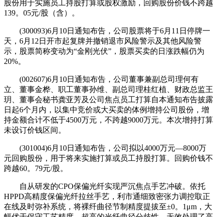
股份用于实施员工持股打算或股权激励，回购股份价钱不跨越
139。05元/股（含）。
(300093)6月10日通知布告，公司股票将于6月11日停牌一
天，6月12日开市起复牌并撤销退市风险警示及其他风险警
示，股票简称变动为“金刚光伏”，股票买卖的日涨跌幅仍为
20%。
(002607)6月10日通知布告，公司董事兼副总司理何有
立、董事金桦、职工董事孙维、副总司理桂红植、财政总监王
玥、董事会秘书龚亚芳及公司焦点员工打算自本通知布告披露
日起6个月内，以集中竞价或大买卖的体例增持公司股份，增
持金额合计不低于4500万元，不跨越9000万元。本次增持打算
未设订价钱区间。
(301004)6月10日通知布告，公司拟以4000万元—8000万
元回购股份，用于将来实施打算或员工持股打算。回购价钱不
跨越60。79元/股。
自从研发的CPO保偏光纤实现严沉焦点手艺冲破。依托
HPPD高精度保偏光纤拉丝手艺，利市通细致密张力调控取正
在线及时弥补系统，将裸纤曲径节制精度提拔至±0。1μm，大
幅优于保守工艺精度。超高的光纤曲径分歧性，无效处理了高