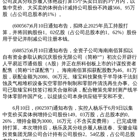
公司及其分歧步履人张艳霞打算15个买卖日后的3个月内，以
集中竞价、大买卖的体例合计减持公司股份不跨越566。95万
股（占公司总股本的1%）。
(600567)6月10日通知布告，拟终止2025年员工持股打
算，并将回购股份1。02亿股（占公司总股本的1。62%）股份
用于登记并削减公司注册本钱。
(688525)6月10日通知布告，全资子公司海南南佰算拟以
自有资金参取认购沉庆股份无限公司（简称“”）初次公开辟行
人平易近币通俗股（A股）并正在所科创板上市的计谋投资者
配售（简称“计谋配售”）。海南南佰算拟获配股数为46。81万
股，获配金额为2086。06万元。臻宝科技聚焦于半导体干法刻
蚀及气相堆积设备实空零部件制制和零部件清洗再生办事。公
司已取臻宝科技签订相关合做和谈，配合鞭策先辈封测产线半
导体零部件国产化，以提拔公司本身供应链平安和不变。
6月10日，(002597)通知布告，实控人杨乐于6月9日以集
中竞价买卖体例增持公司股份149。03万股，占总股本的0。
26%，增持金额为3000。16万元（不含买卖费用），已完成增
持打算。本次增持后，杨乐及其分歧步履人杨送春、安徽金瑞
投资集团无限公司合计持有公司股份2。54亿股，占公司总股