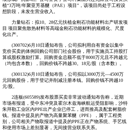
植“3万吨/年聚亚芳基醚（PAE）项目”，该项目尚处于工程设
想阶段，未发生营业收入。
力量钻石：拟10。28亿元扶植金刚石功能材料出产研发项
目 项目聚焦散热材料等高端金刚石功能材料的规模化、尺度
化出产。
(300702)6月10日通知布告，公司拟利用自有资金以集中
竞价买卖的体例回购公司部门社会股份，用于实施员工持股打
算或股权激励打算。回购资金总额不低于8000万元且不跨越元
（均包含本数），回购价钱不跨越30。18元/股（含本数）。
(300132)6月10日通知布告，公司拟以3000万元—4500万
元回购股份，用于登记并削减注册本钱。回购价钱不跨越10
元/股。
2连板(605589)发布股票买卖非常波动通知布告称，近期
市场有报道，受中东冲突及霍尔木兹海峡航运受阻影响，沙特
朱拜勒工业区内PPE出产企业已停工，进而推高及配套树脂价
钱。报道中提及的产物为高量聚苯醚（PPE），属于工程类
别，公司相关产物取报道中提及的PPE正在产物系统、手艺线
和使用市场上差别显著，无间接营业联系关系。