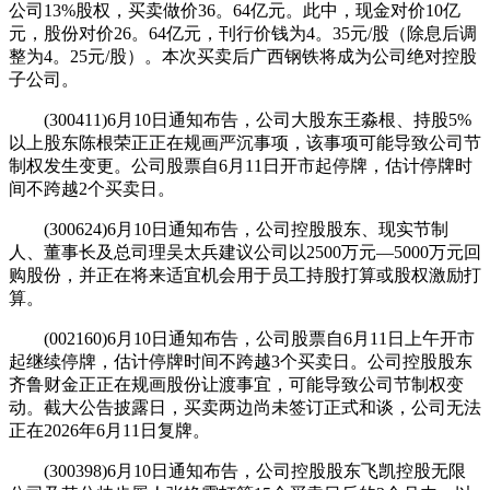
公司13%股权，买卖做价36。64亿元。此中，现金对价10亿
元，股份对价26。64亿元，刊行价钱为4。35元/股（除息后调
整为4。25元/股）。本次买卖后广西钢铁将成为公司绝对控股
子公司。
(300411)6月10日通知布告，公司大股东王淼根、持股5%
以上股东陈根荣正正在规画严沉事项，该事项可能导致公司节
制权发生变更。公司股票自6月11日开市起停牌，估计停牌时
间不跨越2个买卖日。
(300624)6月10日通知布告，公司控股股东、现实节制
人、董事长及总司理吴太兵建议公司以2500万元—5000万元回
购股份，并正在将来适宜机会用于员工持股打算或股权激励打
算。
(002160)6月10日通知布告，公司股票自6月11日上午开市
起继续停牌，估计停牌时间不跨越3个买卖日。公司控股股东
齐鲁财金正正在规画股份让渡事宜，可能导致公司节制权变
动。截大公告披露日，买卖两边尚未签订正式和谈，公司无法
正在2026年6月11日复牌。
(300398)6月10日通知布告，公司控股股东飞凯控股无限