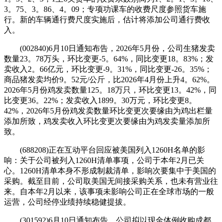
3。75、3。86、4。09；专项功课车的收费尺度参照货车施
行。新的车辆通行费尺度实施后，估计将添加公司通行费收
入。
(002840)6月10日通知布告，2026年5月份，公司生猪发卖
数量23。78万头，环比变更-5。64%，同比变更18。83%；发
卖收入2。66亿元，环比变更-9。31%，同比变更-26。35%；
商品猪发卖均价9。52元/公斤，比2026年4月份上升4。62%。
2026年5月份鸡发卖数量125。18万只，环比变更13。42%，同
比变更36。22%；发卖收入1899。30万元，环比变更8。
42%，2026年5月份鸡发卖数量环比变更次要缘由为鸡出栏量
添加所致，鸡发卖收入环比变更次要缘由为鸡发卖量添加所
致。
(688208)正在互动平台回应被美国列入1260H名单的影
响：关于公司被列入1260H清单事项，公司于本年2月已关
心。1260H清单本身不形成制裁清单，影响次要集中于美国的
采购。截至目前，公司取美国无间接采购关系，也未有营业往
来。自本年2月以来，该事项未影响公司正在全球市场的一般
运营，公司经停业绩持续稳健提拔。
(301592)6月10日通知布告，公司拟以现金体例收购成都