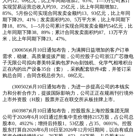
入约12。09亿元，比上年同期增加2。63%。1—5月公司累计
实现贸易运营总收入约59。25亿元，比上年同期增加2。
85%。5月份公司实现合同发卖金额约13。93亿元，比上年同
期下降29。41%；发卖面积约20。5万平方米，比上年同期下
降18。85%。1—5月公司累计实现合同发卖金额约54亿元，比
上年同期下降38。89%；累计合同发卖面积约87。13万平方
米，比上年同期下降23。47%。
(300656)6月10日通知布告，为满脚日益增加的客户订单
需求，稳健、高质量提拔产能，公司控股子公司浙江广芯微电
子无限公司拟向赛美特采购包罗Poly刻蚀机、化学气相堆积台
正在内的出产设备35台（套），采购配套软件4套，并签订采
购总合同，合同含税总价为1。08亿元。
(300502)6月10日通知布告，为进一步提高公司的本钱实
力和分析合作力，提拔国际影响力，公司正正在规画刊行境外
上市外资股（H股）股票并正在联交所从板挂牌上市。
(603987)6月10日通知布告，控股股东上海控股集团无限
公司于2026年6月10日通过所集中竞价增持215万股，占公司总
股本0。4922%；增持后持股1。53亿股，占35。0691%。控股
股东打算自2026年6月10日至2026年12月9日期间，以自有或自