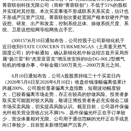
菁蓉联创科技无限公司（简称“菁蓉联创”）不低于51%的股权
并实现对其控股。本次买卖事项不形成联系关系买卖，估计也
不形成严沉资产沉组。菁蓉联创次要处置国产根本软硬件产物
设想、研发、出产和发卖，控制系统总体、操做系统尺度、系
统、卫星设想组网等组网焦点手艺。
(300157)6月10日通知布告，公司控股子公司新锦化机于
近日收到STATE CONCERN TURKMENGAS（土库曼天然气
国度公司）的中标通知，确认新锦化机中标达绍古兹开采局所
属“扬兰雷”和“杰里亚雷克”增压坐安拆的8台DG-90L2型燃气
轮机的维修办事，中标金额1500万美元—2000万美元之间。
6月10日通知布告，公司A股股票持续三十个买卖日内
（2026年5月6日至2026年6月10日）收盘价钱涨幅偏离值累计
跨越200%。公司股价显著偏离大盘指数，短期波动幅度较
大，已较着偏离市场走势，存正在较高的炒做风险。投资者参
取买卖可能面对较大风险，敬请泛博投资者务必充实领会二级
市场买卖风险，切实提高风险认识。截至目前，公司器件保偏
光纤相关营业营收占比不脚1%，器件保偏光纤正在手订单较
少，营业体量相对无限。公司用于通信范畴的光纤正在手或意
向订单较少，目前暂未新增范畴严沉客户。