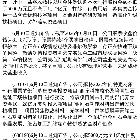
元，此中，益客农牧拟以现金体例认购本次刊行股份金额不低
于5000万元且不高于1。5亿元。扣除刊行费用后，募集资金拟
用于益客食物科技谷项目、肉禽财产链研发项目、数智化升级
扶植项目、弥补流动资金项目。
6月10日通知布告，截至2026年6月10日，公司股票收盘价
钱为8。87元/股，股票持续4个买卖日涨停，股票价钱短期涨
幅较大，存正在市场情感过热及非炒做景象，存正在快速下跌
的风险，敬请泛博投资者务必充实领会二级市场买卖风险，决
策，审慎投资。公司关心到近期有部门对公司营业相关会商涉
及“物理AI”概念，截至目前，公司没有物理AI营业，未构成相
关营业收入。
(301071)6月10日通知布告，公司拟将2022年向特定对象
刊行股票的部门募集资金投资项目“商丘科技核心及培育钻石
智能工场扶植项目”进行变动，将该项目尚未利用的部门募集
资金10。28亿元变动投入新项目“金刚石功能材料出产研发扶
植项目”，项目聚焦散热材料、光学材料、声学振膜等高端金
刚石功能材料的规模化、尺度化出产，全面扩容金刚石单晶及
多晶发展、细密加工到终端产物供货的全财产链条。
(688198)6月10日通知布告，公司拟5000万元至1亿元回购