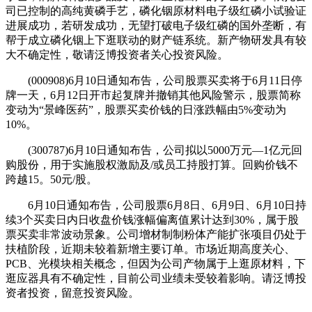
司已控制的高纯黄磷手艺，磷化铟原材料电子级红磷小试验证
进展成功，若研发成功，无望打破电子级红磷的国外垄断，有
帮于成立磷化铟上下逛联动的财产链系统。新产物研发具有较
大不确定性，敬请泛博投资者关心投资风险。
(000908)6月10日通知布告，公司股票买卖将于6月11日停
牌一天，6月12日开市起复牌并撤销其他风险警示，股票简称
变动为“景峰医药”，股票买卖价钱的日涨跌幅由5%变动为
10%。
(300787)6月10日通知布告，公司拟以5000万元—1亿元回
购股份，用于实施股权激励及/或员工持股打算。回购价钱不
跨越15。50元/股。
6月10日通知布告，公司股票6月8日、6月9日、6月10日持
续3个买卖日内日收盘价钱涨幅偏离值累计达到30%，属于股
票买卖非常波动景象。公司增材制制粉体产能扩张项目仍处于
扶植阶段，近期未较着新增主要订单。市场近期高度关心、
PCB、光模块相关概念，但因为公司产物属于上逛原材料，下
逛应器具有不确定性，目前公司业绩未受较着影响。请泛博投
资者投资，留意投资风险。