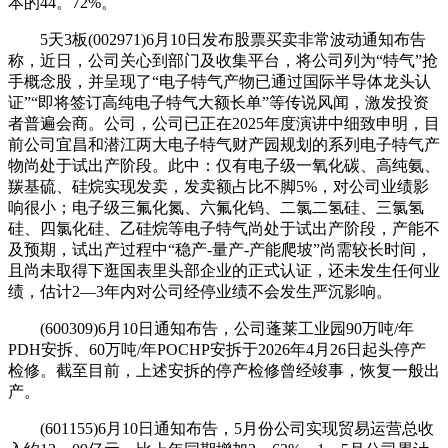
本的44。72%。
5天3板(002971)6月10日发布股票买卖非常波动通知布告
称，近日，公司关心到部门及收集平台，将公司列为“特气”抢
手概念股，并呈现了“电子特气产物已通过国际半导体龙头认
证”“即将签订高纯电子特气大额长单”等传说风闻，激发投资
者普遍会商。公司，公司已正在2025年度演讲中细致申明，目
前公司宜昌和潜江两大电子特气财产园规划的系列电子特气产
物尚处于试出产阶段。此中：仅有电子级一氧化碳、高纯氨、
羰基硫、硅烷实现发卖，发卖额占比不脚5%，对公司业绩影
响很小；电子级三氟化氮、六氟化钨、二氯二氢硅、三氯氢
硅、四氯化硅、乙硅烷等电子特气尚处于试出产阶段，产能不
及预期，试出产过程中“稳产-量产-产能爬坡”尚需较长时间，
且尚未取得下逛国表里头部企业的正式认证，还未发生任何业
绩，估计2—3年内对公司经停业绩不会发生严沉影响。
(600309)6月10日通知布告，公司蓬莱工业园90万吨/年
PDH安拆、60万吨/年POCHP安拆于2026年4月26日起头停产
检修。截至目前，上述安拆的停产检修曾经竣事，恢复一般出
产。
(601155)6月10日通知布告，5月份公司实现贸易运营总收