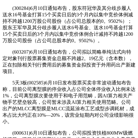
(300284)6月10日通知布告，股东符冠华及其分歧步履人
送水16号基金打算15个买卖日后的3个月内以集中竞价体例减
持不跨越1200万股公司股份（占公司总股本的0。9502%）；
股东王军华及其分歧步履人送水6号基金、送水10号基金打算
15个买卖日后的3个月内以集中竞价体例合计减持不跨越1200
万股公司股份（占公司总股本的0。9502%）。
(603207)6月10日通知布告，公司拟以简略单纯法式向特
定对象刊行股票募集资金总额不跨越2。19亿元（含本数），
正在扣除相关刊行费用后的募集资金拟投资于外用药出产新建
项目。
5天3板(002585)6月10日发布股票买卖非常波动通知布告
称，目前公司离型膜的停业收入占公司全体停业收入比例未达
1%，公司离型膜次要使用于和电子用范畴，因AI算力相关产
物手艺壁垒较高，公司暂未涉及AI算力相关使用范畴。公司
出产的MLCC离型膜是MLCC流延涂布工艺成型步调耗材，成
本占比大约正在10%—20%，该营业短期内对公司业绩影响很
小。
(000631)6月10日通知布告，公司拟投资扶植800MW级燃