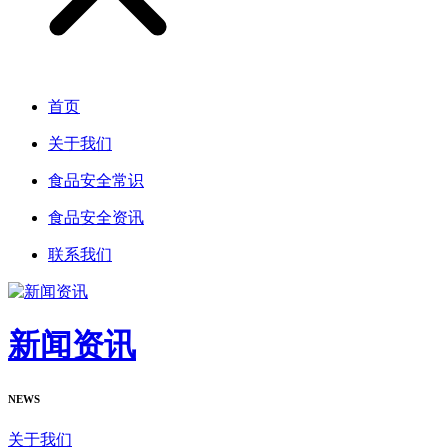
首页
关于我们
食品安全常识
食品安全资讯
联系我们
新闻资讯
NEWS
关于我们