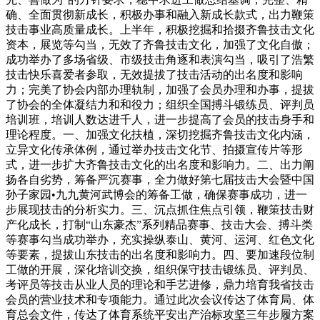
确、全面贯彻新成长，积极办事和融入新成长款式，出力鞭策
技击事业高质量成长。上半年，积极挖掘和拾掇齐鲁技击文化
资本，展览等勾当，无效了齐鲁技击文化，加强了文化自傲；
成功举办了多场省级、市级技击角逐和表演勾当，吸引了浩繁
技击快乐喜爱者参取，无效提拔了技击活动的出名度和影响
力；完美了协会内部办理轨制，加强了会员办理和办事，提拔
了协会的全体凝结力和和役力；组织全国搏斗锻练员、评判员
培训班，培训人数达进千人，进一步提高了会员的技击身手和
理论程度。一、加强文化扶植，深切挖掘齐鲁技击文化内涵，
立异文化传承体例，通过举办技击文化节、拍摄宣传片等形
式，进一步扩大齐鲁技击文化的出名度和影响力。二、出力阐
扬各自劣势，筹备严沉赛事，全力做好第七届技击大会暨中国
孙子家园•九九黄河武博会的筹备工做，确保赛事成功，进一
步展现技击的分析实力。三、沉点抓住焦点引领，鞭策技击财
产化成长，打制“山东豪杰”系列精品赛事、技击大会、搏斗类
等赛事勾当成功举办，充实操纵泰山、黄河、运河、红色文化
等要素，提拔山东技击的出名度和影响力。四、要加速段位制
工做的开展，深化培训交换，组织保守技击锻练员、评判员、
考评员等技击从业人员的理论和手艺进修，鼎力培育我省技击
会员的营业技术和专项能力。通过此次会议传达了体育局、体
育总会文件，传达了体育系统平安出产治标攻坚三年步履方案