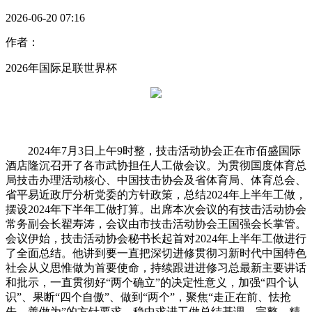
2026-06-20 07:16
作者：
2026年国际足联世界杯
2024年7月3日上午9时整，技击活动协会正在市佰盛国际
酒店隆沉召开了各市武协担任人工做会议。为贯彻国度体育总
局技击办理活动核心、中国技击协会及省体育局、体育总会、
省平易近政厅分析党委的方针政策，总结2024年上半年工做，
摆设2024年下半年工做打算。出席本次会议的有技击活动协会
常务副会长翟寿涛，会议由市技击活动协会王国强会长掌管。
会议伊始，技击活动协会秘书长起首对2024年上半年工做进行
了全面总结。他讲到要一直把深切进修贯彻习新时代中国特色
社会从义思惟做为首要使命，持续跟进进修习总最新主要讲话
和批示，一直贯彻好“两个确立”的决定性意义，加强“四个认
识”、果断“四个自傲”、做到“两个”，聚焦“走正在前、怯抢
先、善做为”的方针要求，稳中求进工做总结基调，完整、精