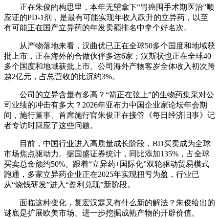
正在朱俊的构思里，本年无望拿下“胃癌围手术期医治”顺
应证的PD-1剂，是最有可能实现年收入跃升的立异药，以至
有可能正在国产立异药的年发卖额排名中拿个好名次。
从产物落地来看，汉曲优已正在全球50多个国度和地域获
批上市，正在海外的合做伙伴多达6家；汉斯状也正在全球40
多个国度和地域获批上市。公司海外产物客岁全体收入初次跨
越2亿元，占总营收的比沉约3%。
公司的立异含量有多高？“箭正在弦上”的生物药集采对公
司业绩的冲击有多大？2026年亚布力中国企业家论坛年会期
间，施行董事、首席施行官朱俊正在接管《每日经济旧事》记
者专访时回应了这些问题。
目前，中国行业进入高质量成长阶段，BD买卖成为全球
市场焦点驱动力。据国盛证券统计，同比添加135%，占全球
买卖总金额约50%。跟着“立异药+国际化”双轮驱动贸易模式
跑通，多家立异药企业正在2025年实现扭亏为盈，行业已
从“烧钱研发”进入“盈利兑现”新阶段。
面临这种变化，复宏汉霖又有什么新的解法？朱俊给出的
谜底是扩展欧美市场、进一步挖掘成熟产物的开辟价值。