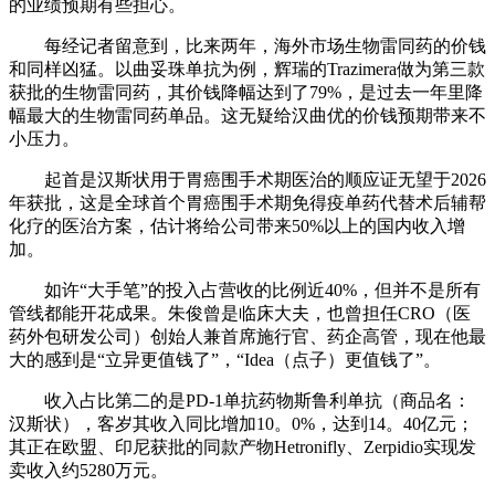
的业绩预期有些担心。
每经记者留意到，比来两年，海外市场生物雷同药的价钱
和同样凶猛。以曲妥珠单抗为例，辉瑞的Trazimera做为第三款
获批的生物雷同药，其价钱降幅达到了79%，是过去一年里降
幅最大的生物雷同药单品。这无疑给汉曲优的价钱预期带来不
小压力。
起首是汉斯状用于胃癌围手术期医治的顺应证无望于2026
年获批，这是全球首个胃癌围手术期免得疫单药代替术后辅帮
化疗的医治方案，估计将给公司带来50%以上的国内收入增
加。
如许“大手笔”的投入占营收的比例近40%，但并不是所有
管线都能开花成果。朱俊曾是临床大夫，也曾担任CRO（医
药外包研发公司）创始人兼首席施行官、药企高管，现在他最
大的感到是“立异更值钱了”，“Idea（点子）更值钱了”。
收入占比第二的是PD-1单抗药物斯鲁利单抗（商品名：
汉斯状），客岁其收入同比增加10。0%，达到14。40亿元；
其正在欧盟、印尼获批的同款产物Hetronifly、Zerpidio实现发
卖收入约5280万元。