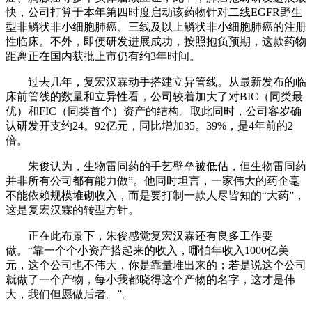
快，公司打算于本年第四时度启动该药物针对二线EGFR野生
型非鳞状非小细胞肺癌、三线及以上鳞状非小细胞肺癌的注册
性临床。不外，即便研发进展成功，按照抱负预期，这款药物
距离正在国内获批上市仍有约3年时间。
过去几年，复宏汉霖动手搭建立异管线。从最新发布的临
床前管线的数量和立异性看，公司较着加大了对BIC（同类最
优）和FIC（同类首个）资产的结构。取此同时，公司客岁确
认研发开支约24。92亿元，同比增加35。39%，是4年前的2
倍。
朱俊认为，生物雷同药的手艺壁垒被低估，但生物雷同药
并非所有公司都有能力做”。他同时坦言，一家伟大的药企毫
不能依赖规模堆砌收入，而是要打制一款人尽皆知的“大药”，
这是复宏汉霖的转型方针。
正在此布景下，朱俊感觉复宏汉霖还有良多工作要
做。“靠一个个小资产搭起来的收入，哪怕年收入1000亿美
元，这个公司也不伟大，你是靠量堆出来的；若是说这个公司
就做了一个产物，每小我都晓得这个产物的名字，这才是伟
大，我们但愿做后者。”。