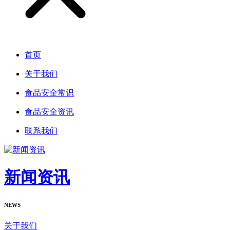
首页
关于我们
食品安全常识
食品安全资讯
联系我们
新闻资讯
NEWS
关于我们