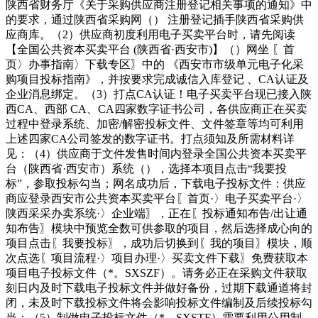
陕西省财务厅《关于采购供应商注册登记相关事项的通知》中
的要求，通过陕西省采购网（） 注册登记插手陕西省采购供
应商库。（2）供应商初度利用电子买卖平台时，请先阅读
【全国公共资本买卖平台 (陕西省·西安市)】（）网坐 〖首
页〉办事指南〉下载专区〗中的 《西安市市级单元电子化采
购项目投标指南》，并按要求完成诚信入库登记 、CA认证及
企业消息绑定。（3）打点CA认证！电子买卖平台现已接入陕
西CA、西部 CA、CA四家数字证书公司，各供应商正在买卖
过程中登录系统、加密/解密投标文件、文件签章等均可利用
上述四家CA公司签发的数字证书。打点须知及所需材料详
见：（4）供应商于文件发售时间内登录全国公共资本买卖平
台（陕西省·西安市）系统（），选择本项目点击“我要投
标”，参取投标勾当；网名成功后，下载电子投标文件：供应
商应登录西安市公共资本买卖平台〖首页·〉电子买卖平台·〉
陕西采采办卖系统·〉企业端〗，正在〖投标通知布告/出让通
知布告〗模块中预览全数可供参取的项目，然后选择成心向的
项目点击〖我要投标〗，成功后切换到〖我的项目〗模块，顺
次点选〖项目流程·〉项目办理·〉买卖文件下载〗免费获取本
项目电子投标文件（*。SXSZF）。请务必正在采购文件获取
刻日内及时下载电子投标文件并做好备份，过期下载通道将封
闭，未及时下载投标文件将会影响投标文件编制及后续投标勾
当；（5）制做电子投标文件（*。SXSTF）需要利用公用制