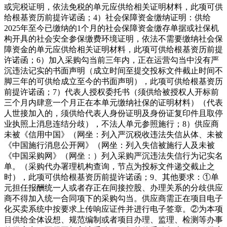
或完税证明，依法免税的单元应供给相关证明材料，此项可供
给根基资历前提许诺函；4）社会保障资金缴纳证明：供给
2025年至今已缴纳的1个月的社会保障资金缴存单据或社保机
构开具的社会安全参保缴费环境证明，依法不需要缴纳社会保
障资金的单元应供给相关证明材料，此项可供给根基资历前提
许诺函；6）加入采购勾当前三年内，正在运营勾当中没有严
沉违法记实的书面声明（成立时间至提交投标文件截止时间不
脚三年的可供给成立至今的书面声明），此项可供给根基资历
前提许诺函；7）代表人授权委托书（须供给被授权人开标前
三个月内肆意一个月正在本单元缴纳社保的证明材料）（代表
人世接加入的，须供给代表人身份证明及身份证复印件且取停
业执照上消息连结分歧），不法人单元参照施行；8）供应商
未被《信用中国》（网坐：列入严沉税收违法失信从体、未被
《中国施行消息公开网》（网坐：列入失信被施行人及未被
《中国采购网》（网坐：）列入采购严沉违法失信行为记实名
单。（采购代办署理机构查询，节点为投标文件递交截止之
时），此项可供给根基资历前提许诺函；9、其他要求：①单
元担任报酬统一人或者存正在间接控股、办理关系的分歧供应
商不得加入统一合同项下的采购勾当。供应商需正在项目电子
化买卖系统中按要求上传响应证件并进行电子签章。②为本项
目供给全体设想、规范编制或者项目办理、监理、检测等办事