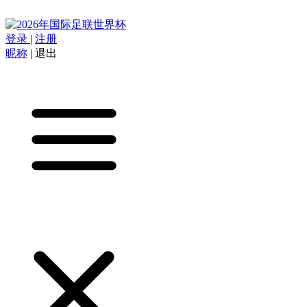
登录
|
注册
昵称
|
退出