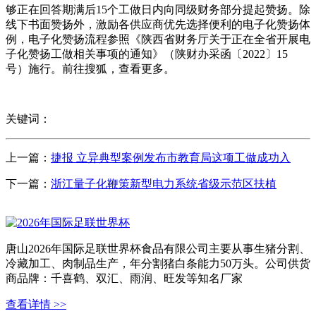
够正在回答期满后15个工做日内向同级财务部分提起赞扬。除
线下书面赞扬外，激励各供应商优先选择便利的电子化赞扬体
例，电子化赞扬流程参照《陕西省财务厅关于正在全省开展电
子化赞扬工做相关事项的通知》（陕财办采函〔2022〕15
号）施行。前往搜狐，查看更多。
关键词：
上一篇：
捷报 立异典型案例发布市教育局这项工做成功入
下一篇：
浙江量子化鞭策新型电力系统省级示范区扶植
唐山2026年国际足联世界杯食品有限公司主要从事生猪分割、
冷藏加工、肉制品生产，年分割猪白条能力50万头。公司供货
商品牌：千喜鹤、双汇、雨润、旺发等知名厂家
查看详情 >>