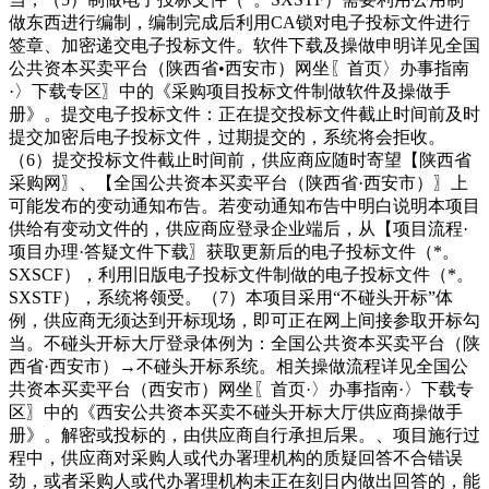
做东西进行编制，编制完成后利用CA锁对电子投标文件进行
签章、加密递交电子投标文件。软件下载及操做申明详见全国
公共资本买卖平台（陕西省•西安市）网坐〖首页〉办事指南
·〉下载专区〗中的《采购项目投标文件制做软件及操做手
册》。提交电子投标文件：正在提交投标文件截止时间前及时
提交加密后电子投标文件，过期提交的，系统将会拒收。
（6）提交投标文件截止时间前，供应商应随时寄望【陕西省
采购网〗、【全国公共资本买卖平台（陕西省·西安市）〗上
可能发布的变动通知布告。若变动通知布告中明白说明本项目
供给有变动文件的，供应商应登录企业端后，从【项目流程·
项目办理·答疑文件下载〗获取更新后的电子投标文件（*。
SXSCF），利用旧版电子投标文件制做的电子投标文件（*。
SXSTF），系统将领受。（7）本项目采用“不碰头开标”体
例，供应商无须达到开标现场，即可正在网上间接参取开标勾
当。不碰头开标大厅登录体例为：全国公共资本买卖平台（陕
西省·西安市）→不碰头开标系统。相关操做流程详见全国公
共资本买卖平台（西安市）网坐〖首页·〉办事指南·〉下载专
区〗中的《西安公共资本买卖不碰头开标大厅供应商操做手
册》。解密或投标的，由供应商自行承担后果。、项目施行过
程中，供应商对采购人或代办署理机构的质疑回答不合错误
劲，或者采购人或代办署理机构未正在刻日内做出回答的，能