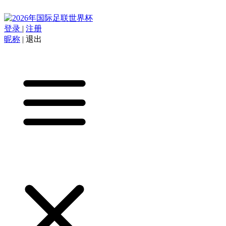
登录
|
注册
昵称
|
退出