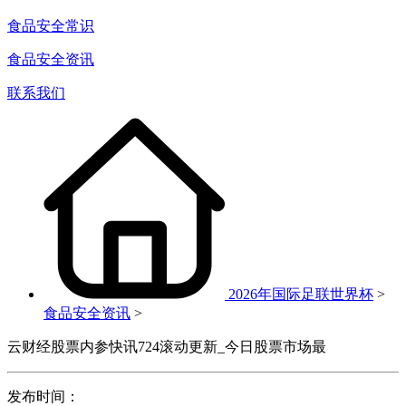
食品安全常识
食品安全资讯
联系我们
2026年国际足联世界杯
>
食品安全资讯
>
云财经股票内参快讯724滚动更新_今日股票市场最
发布时间：