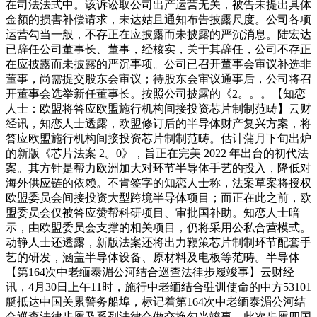
在司法法式中。该诉讼取公司出产运营无关，被告未提出具体
金额的损害补偿请求，未达姑且通知布告披露尺度。公司各项
运营勾当一般，不存正在应披露而未披露的严沉消息。陆宏达
已辞任公司董事长、董事，经核实，关于其辞任，公司不存正
在应披露而未披露的严沉事项。公司已召开董事会审议补选非
董事，尚需提交股东会审议；待股东会审议通事后，公司将召
开董事会选举新任董事长。按照公司披露的《2。。。【知恋
人士：欧盟将答应欧盟施行机构间接投资芯片制制范畴】云财
经讯，知恋人士透露，欧盟修订后的半导体财产复兴方案，将
答应欧盟施行机构间接投资芯片制制范畴。估计蒲月下旬出炉
的新版《芯片法案 2。0》，旨正在完美 2022 年出台的初代法
案。其方针是帮力欧洲加大对环节半导体手艺的投入，降低对
海外供应链的依赖。不肯签字的知恋人士称，法案草案将授权
欧盟委员会间接投资大型跨境半导体项目；而正在此之前，欧
盟委员会仅被答应赞帮科研项目、审批国补助。知恋人士暗
示，由欧盟委员会支撑的相关项目，仍将采用公私合营模式。
动静人士还透露，新版法案还将出力鞭策芯片制制环节配套手
艺的研发，涵盖半导体设备、原材料及电板等范畴。半导体
【第164次中老缅泰湄公河结合巡查法律步履竣事】云财经
讯，4月30日上午11时，施行中老缅结合驻训使命的中方53101
艇抵达中国关累警务船埠，标记着第164次中老缅泰湄公河结
合巡查法律步履及系列法律合做交换勾当竣事。此次步履四国