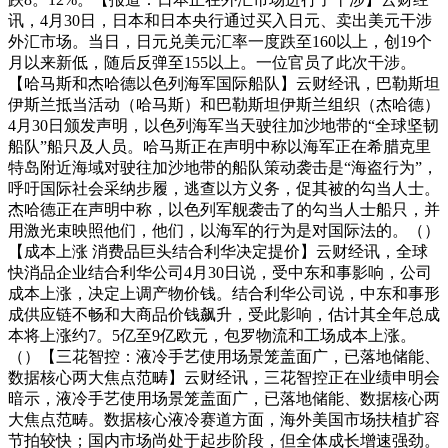
讯，4月30日，日本和日本央行通过买入日元、卖出美元干涉
外汇市场。当日，日元兑美元汇率一度跌至160以上，创19个
月以来新低，随后反弹至155以上。一位官员了此次干涉。
【哈马斯和杰哈德以色列海军国际船队】云财经讯，巴勒斯坦
伊斯兰抵当活动（哈马斯）和巴勒斯坦伊斯兰组织（杰哈德）
4月30日颁发声明，以色列海军当天驶往加沙地带的“全球坚韧
船队”船只及人员。哈马斯正在声明中称以海军正在希腊克里
特岛附近海域对驶往加沙地带的船队策动袭击是“海盗行为”，
呼吁国际社会采纳步履，逃查以方义务，促其被的勾当人士。
杰哈德正在声明中称，以色列军舰袭击了的勾当人士船只，并
用激光束映照他们，他们，以海军的行为是对国际法的。（）
【成本上涨 消费品巨头结合利华决定提价】云财经讯，全球
快消品企业结合利华公司4月30日说，受中东和事影响，公司
成本上涨，决定上调产物价钱。结合利华公司说，中东和事形
成供应链不畅和大商品价钱飙升，受此影响，估计其全年总成
本将上涨约7。5亿至9亿欧元，包罗物流和工场成本上涨。
（）【三花智控：液冷手艺使用场景笼盖面广，已落地储能、
数据核心两大焦点范畴】云财经讯，三花智控正在业绩申明会
暗示，液冷手艺使用场景笼盖面广，已落地储能、数据核心两
大焦点范畴。数据核心液冷赛道方面，海外美国市场扶植扩容
节拍较快；国内市场尚处于起步阶段，但全体成长增速强劲。