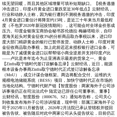
续无望回暖，而且其他区域增量可填补短期缺口。【税务逃缴
冲击进口，印度4月黄金进口量跌至近30年低点】云财经讯，
行业和动静人士称，因为银行遭到不测税务逃缴的冲击，印度
4月黄金进口量估计将降至约15吨，是近三十年来当月最低程
度（不包罗2020年新冠疫情期间），这可能会对全球金价形成
压力。印度金银珠宝商协会秘书苏伦德拉·梅赫塔暗示，自印
度海关起头对黄金征收3%的分析商品取办事税以来，进口印
度大部门精辟黄金的银行已暂停发货。动静人士称，印度对黄
金征收商品取办事税，加上此前迟迟未授权银行进口金条，可
能是为了减缓黄金进口以帮帮缩小商业逆差并支持印度卢比
——卢比是本年迄今为止亚洲表示最差的货泉之一。黄金
【Zinfra取宁德时代签订谅解备忘录】云财经讯，近日，能源
根本设备办事商Zinfra取宁德时代正式签订谅解备忘录
（MoU），成立计谋合做框架。两边将配合交付、运维的大
规模电池储能系统（BESS）项目，加快宁德时代正在市场的
当地化结构。宁德时代财产链【智度股份：两家海外子公司涉
诉事项仍正在司法法式中 陆宏达已辞任公司董事长、董事】
云财经讯，智度股份（000676。SZ）通知布告称，公司关心
到收集发布海外子公司涉诉报道，现申明：部属三家海外子公
司于2025年11月被告状，2026年2月法院已承认管辖权并驳回
被告告状。被告随后对此中两家公司从头提告状讼，目前仍正