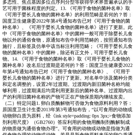
多态性、焦点基因多位点序列分型等获得学术界普遍承认的手
艺可用于菌株程度的判定。13. 《可用于食物的菌种名单》取
《可用于婴长儿食物的菌种名单》的利用范畴是若何的？答：
国度卫生健康委2022年第4号通知布告已对《可用于食物的菌
种名单》、《可用于婴长儿食物的菌种名单》进行了更新。此
中《可用于食物的菌种名单》中的菌种一般可用于除婴长儿食
物以外的通俗食物，原通知布告中利用范畴的，按照通知布告
施行，且标签及仿单中该当标注利用范畴；《可用于婴长儿食
物的菌种名单》中的菌种，除还有正文外，可用于婴长儿食
物。14. 《可用于食物的菌种名单》取《可用于婴长儿食物的
菌种名单》改名后过渡期是若何的？答：国度卫生健康委2022
年第4号通知布告已对《可用于食物的菌种名单》、《可用于
婴长儿食物的菌种名单》进行了更新。对名单中涉及菌种分类
和定名调整的，设置2年过渡期。过渡期内新旧菌种名称均能
够利用，过渡期满后均需利用更新后的菌种名单。过渡期内出
产的利用旧菌种名称的产物可正在产物保质期内继续发卖。
（二）特定问题1. 卵白质酶解物可否做为食物原料利用？答：
原国度卫生计生委2013年第3号通知布告，“以可食用的动物或
动物卵白质为原料，经《ink style=padding: 0px 3px;>食物添加
剂利用尺度》（GB2760）答应利用的食物用酶制剂酶解制成
的物质做为通俗食物办理”。可食用的动物或动物是指做为通
俗食物办理的动物或动物，若是是新食物原料来历的卵白质通