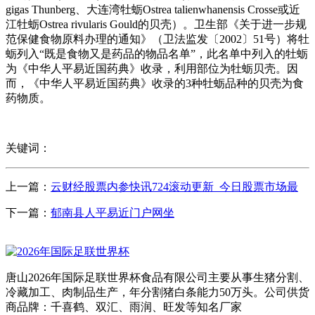
gigas Thunberg、大连湾牡蛎Ostrea talienwhanensis Crosse或近
江牡蛎Ostrea rivularis Gould的贝壳）。卫生部《关于进一步规
范保健食物原料办理的通知》（卫法监发〔2002〕51号）将牡
蛎列入“既是食物又是药品的物品名单”，此名单中列入的牡蛎
为《中华人平易近国药典》收录，利用部位为牡蛎贝壳。因
而，《中华人平易近国药典》收录的3种牡蛎品种的贝壳为食
药物质。
关键词：
上一篇：
云财经股票内参快讯724滚动更新_今日股票市场最
下一篇：
郁南县人平易近门户网坐
唐山2026年国际足联世界杯食品有限公司主要从事生猪分割、
冷藏加工、肉制品生产，年分割猪白条能力50万头。公司供货
商品牌：千喜鹤、双汇、雨润、旺发等知名厂家