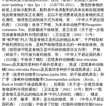
style=padding！ 0px 3px；》（GB7781-2011），预包拆食物的
标签上应标示配料表，配料表中各类配料的具体名称应能清晰
地反映食物的实正在属性，且以不使消费者或混合食物的实正
在属性、物理形态或制做方式为准绳。答：《中华人平易近国
药典》（2020版）收录了芦根，为禾本科动物芦苇Phragmites
communis Trin。的新颖或干燥根茎。原卫生部《关于进一步规
范保健食物原料办理的通知》（卫法监发〔2002〕51号）
将“鲜芦根”列入“既是食物又是药品的物品名单”。干芦根取鲜
芦根利用部位分歧，是鲜芦根物理脱水后的一种保留体例。按
照《按照保守既是食物又是中药材的物质目次办理》，芦根
（鲜或干）均可做为食药物质。答：《中华人平易近国药典》
（2020版）中收录了橘红（芸喷鼻科动物橘Citrus reticulata
Blanco及其栽培变种的干燥外层果皮）、陈皮（芸喷鼻科动物
橘Citrus reticulata Blanco及其栽培变种的干燥成熟果皮）以及
大枣（鼠李科动物枣Ziziphus jujuba Mill。的干燥成熟果实）和
广枣（漆树科动物南酸枣Choerospondias axillaris （Roxb。）
Burtt et Hill的干燥成熟果实），别离取《关于进一步规范保健
食物原料办理的通知》（卫法监发〔2002〕51号）附件一“既
是食物又是药品的物品名单”中列入的桔红（橘红）、橘皮、
枣（大枣、酸枣、黑枣）是分歧的物质。答：《中华人平易近
国药典》（2020版）中收录了牡蛎（牡蛎科动物长牡蛎Ostrea