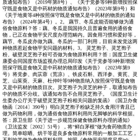
质通知布告》（2019年第8号）、《关于党参等9种新增按照保
守既是食物又是中药材的物质通知布告》（2023年第9号）和
《关于地黄等4种按照保守既是食物又是中药材的物质的通知
布告》（2024年第4号）。2。 藕节、冬瓜皮能否能够做为通
俗食物原料？答：藕、冬瓜是我国持久且普遍食用的通俗食
物，已正在食物平安尺度办理范畴内。因食用习惯和爱好等，
藕节、冬瓜皮亦做为藕、冬瓜的一部门利用，目前未发觉这两
种物质惹起食物平安问题的材料。3。 灵芝孢子、灵芝孢子
粉、破壁灵芝孢子粉可否做为食物原料利用？答：国度卫生健
康委会同国度市场监视办理总局印发《关于党参等9种新增按
照保守既是食物又是中药材的物质通知布告》（2023年第9
号）将党参、肉苁蓉（荒凉）、铁皮石斛、西洋参、黄芪、灵
芝、山茱萸、天麻、杜仲叶等9种物质纳入按照保守既是食物
又是中药材的物质目次。灵芝孢子为灵芝的种子，取通知布告
中的物质不分歧。该通知布告不合用灵芝孢子。《国度卫生计
生委办公厅关于破壁灵芝孢子粉相关问题的复函》（国卫办食
物函〔2014〕390号）明白灵芝孢子粉缺乏持久食用汗青且已
做为药物利用，做为通俗食物原料利用尚无脚够的科学根据。
答：原卫生部《关于进一步规范保健食物原料办理的通知》
（卫法监发〔2002〕51号），将“鲜白茅根”做为食药物质办
理。简单晾晒、烘干等是良多食物原料常用的一般加工工艺，
不影响其做为食物原料利用。按照《食物平安国度尺度ink