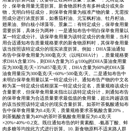
分，保举食用量无需折算。新食物原料含有多种成分或夹杂
物，无明白特征成分，则保举食用量为核准产物的量，无需按
照成分进行浓度折算，如番茄籽油、元宝枫籽油、牡丹籽油、
翅果油、卵白核小球藻等。景象二：有特定成分，保举食用量
需要折算，具体分为两种：一是通知布告中明白保举食用量以
某一特定成分计。该保举食用量为该特定成分的食用量，当利
用合适通知布告质量规格要求的新食物原料时，其保举食用量
该当按照该特定成分的现实浓度折算。例如：DHA藻油通知
布告中保举食用量为300毫克/天（以纯DHA计），质量规格要
求DHA含量35%，则DHA含量为35 g/100g的DHA藻油食用量
应为300毫克/天÷35%857毫克/天，DHA含量为60%的DHA藻
油食用量应为300毫克/天÷60%=500毫克/天。二是通知布告中
未明白保举食用量以某一特定成分计。通知布告产物的中文名
称为某一特定成分或根据某一特定成分定名，质量规格该成分
含量要求，但保举食用量未指出以该特定成分计，则通知布告
的保举食用量为合适质量要求最低值的食用量，超出跨越该值
的该当按照该特定成分的现实含量折算。如茶叶茶氨酸通知布
告中保举食用量为0.4克/天，质量规格要求茶氨酸含量20%，
则茶氨酸含量为40%的茶叶茶氨酸食用量应为0.4克/天
×20%÷40%=0.2克。既往通知布告的叶黄素酯、-氨基丁酸、蚌
肉多糖等均按此方式进行折算。10. 新食物原料不适末路人群