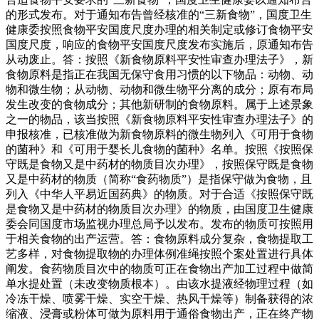
的形式发布。对于通知布告曾经核准的“三新食物”，国度卫生
健康委按照食物平安国度尺度办理的相关制定或修订食物平安
国度尺度，响应的食物平安国度尺度发布实施后，原通知布告
从动废止。答：按照《新食物原料平安性审查办理法子》，新
食物原料是指正在我国无保守食用习惯的以下物品：动物、动
物和微生物；从动物、动物和微生物平分离的成分；原有布局
发生改变的食物成分；其他新研制的食物原料。属于上述景象
之一的物品，该当按照《新食物原料平安性审查办理法子》的
申报核准，已核准做为新食物原料的微生物列入《可用于食物
的菌种》和《可用于婴长儿食物的菌种》名单。按照《按照保
守既是食物又是中药材的物质目次办理》，按照保守既是食物
又是中药材的物质（简称“食药物质”）是指保守做为食物，且
列入《中华人平易近国药典》的物质。对于合适《按照保守既
是食物又是中药材的物质目次办理》的物质，由国度卫生健康
委会同国度市场监视办理总局予以发布。发布的物质可按照用
于相关食物的出产运营。答：食物原料成分复杂，食物提取工
艺多样，对食物提取物的办理体例准绳按照个案处置进行具体
阐发。食药物质目次中的物质可正在食物出产加工过程中做简
单水提处置（未改变物质根本）。由该水提液经物理过程（如
冷冻干燥、喷雾干燥、实空干燥、热风干燥等）制备获得的浓
缩液、浸膏或粉体可做为原料用于通俗食物出产，正在终产物