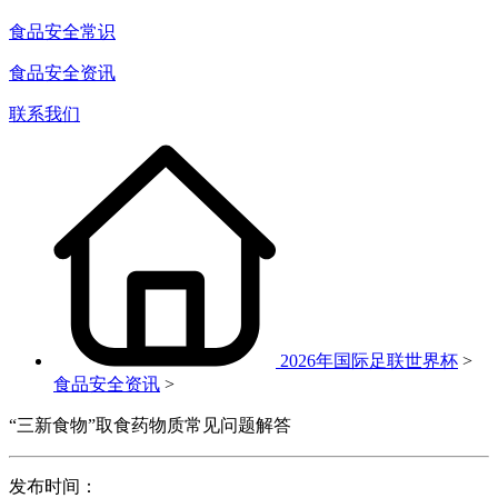
食品安全常识
食品安全资讯
联系我们
2026年国际足联世界杯
>
食品安全资讯
>
“三新食物”取食药物质常见问题解答
发布时间：