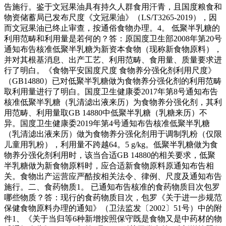
告施行。鉴于文冠果油具有持久人群食用汗青，且国度粮食和
物资储蓄局已发布尺度《文冠果油》（LS/T3265-2019），因
而文冠果油已终止审查，按通俗食物办理。4。 低聚半乳糖的
利用范畴和利用量是若何的？答：原国度卫生部2008年第20号
通知布告核准低聚半乳糖为新资本食物（现称新食物原料），
并对其根基消息、出产工艺、利用范畴、食用量、质量要求进
行了明白。《食物平安国度尺度 食物养分强化剂利用尺度》
（GB14880）已对低聚半乳糖做为食物养分强化剂的利用范畴
取利用量进行了明白。国度卫生健康委2017年第8号通知布告
核准低聚半乳糖（乳清滤出液来历）为食物养分强化剂，其利
用范畴、利用量取GB 14880中低聚半乳糖（乳糖来历）不
异。国度卫生健康委2019年第4号通知布告核准低聚半乳糖
（乳清滤出液来历）做为食物养分强化剂用于调制乳粉（仅限
儿童用乳粉），利用量不跨越64。5 g/kg。低聚半乳糖做为食
物养分强化剂利用时，该当合适GB 14880的相关要求，低聚
半乳糖做为新食物原料时，应合适新食物原料原通知布告相
关。食物出产运营应严酷按相关法令、律例、尺度及通知布告
施行。二、食药物质1。 已通知布告核准的食药物质目次包罗
哪些物质？答：现行的食药物质目次，包罗《关于进一步规范
保健食物原料办理的通知》（卫法监发〔2002〕51号）中的附
件1、《关于当归等6种新增按照保守既是食物又是中药材的物