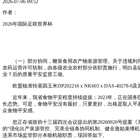
2026-07-06 09:52
作者：
2026年国际足联世界杯
（一）部分协同，鞭策食用农产物泉源管理。关于违规利用
农药运营许可轨制，由各级农业农村部分依职责施行，明白县
业？后的质量平安监督工做。
欧盟核准转基因玉米DP202216 x NK603 x DAS-40278
近年来，我省食物平安程度持续提拔：2023年，正在国务院
长态势。可是，食物平安没有最好，只要更好，出格是取人平
众食物平安感。
您正在省政协十三届四次会议提出的第20260920号提案
的“强化出产泉源管控、完美全链条协同机制、健全激励束缚
连系市场监管部分本能机能职责，现回答如下。