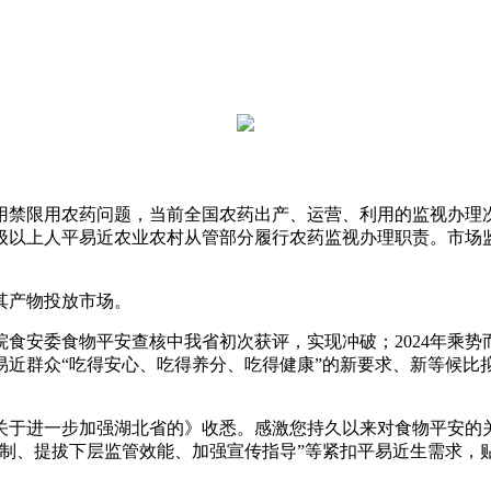
禁限用农药问题，当前全国农药出产、运营、利用的监视办理次
级以上人平易近农业农村从管部分履行农药监视办理职责。市场
-9及其产物投放市场。
食安委食物平安查核中我省初次获评，实现冲破；2024年乘势而
易近群众“吃得安心、吃得养分、吃得健康”的新要求、新等候比
《关于进一步加强湖北省的》收悉。感激您持久以来对食物平安
机制、提拔下层监管效能、加强宣传指导”等紧扣平易近生需求，