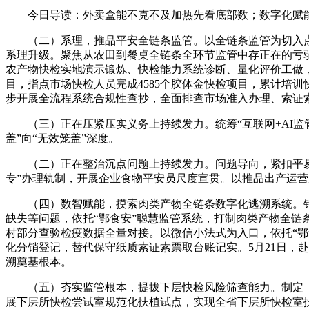
今日导读：外卖盒能不克不及加热先看底部数；数字化赋能农
（二）系理，推品平安全链条监管。以全链条监管为切入点，
系理升级。聚焦从农田到餐桌全链条全环节监管中存正在的亏
农产物快检实地演示锻炼、快检能力系统诊断、量化评价工做，共完
目，指点市场快检人员完成4585个胶体金快检项目，累计培训
步开展全流程系统合规性查抄，全面排查市场准入办理、索证
（三）正在压紧压实义务上持续发力。统筹“互联网+AI监管
盖”向“无效笼盖”深度。
（二）正在整治沉点问题上持续发力。问题导向，紧扣平易近
专”办理轨制，开展企业食物平安员尺度宣贯。以推品出产运营
（四）数智赋能，摸索肉类产物全链条数字化逃溯系统。针
缺失等问题，依托“鄂食安”聪慧监管系统，打制肉类产物全链
村部分查验检疫数据全量对接。以微信小法式为入口，依托“
化分销登记，替代保守纸质索证索票取台账记实。5月21日，
溯奠基根本。
（五）夯实监管根本，提拔下层快检风险筛查能力。制定《食
展下层所快检尝试室规范化扶植试点，实现全省下层所快检室扶