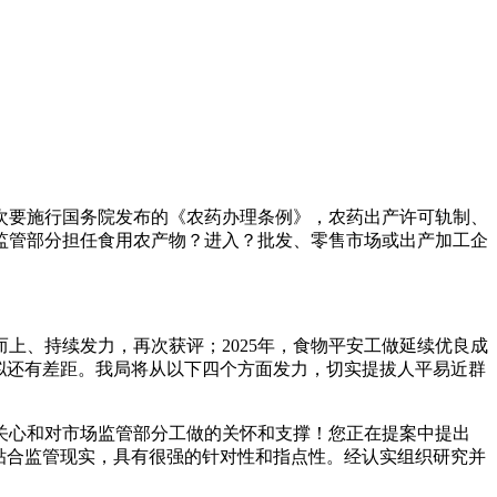
要施行国务院发布的《农药办理条例》，农药出产许可轨制、
监管部分担任食用农产物？进入？批发、零售市场或出产加工企
上、持续发力，再次获评；2025年，食物平安工做延续优良成
拟还有差距。我局将从以下四个方面发力，切实提拔人平易近群
的关心和对市场监管部分工做的关怀和支撑！您正在提案中提出
贴合监管现实，具有很强的针对性和指点性。经认实组织研究并