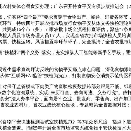
村集体会餐食安办理；广东召开特食平安专项步履推进会（202
切实将“四个最严”要求贯穿于食物出产、畅通、消费各环节
弱环节，持续四年开展农批市场履行食物平安从体义务快检理论和
成16个市（州）51家农批市场全流程排查评估，聚焦“7条鱼、
快检人员及市场办理人员151人，实现全省农批市场快检人员培训
索票、快检运转、风险措置等环节环节，完全摸清了全省农批市
”扶植和“两个义务”落实，充实操纵人工智能等新手艺手段，逐
生需求查询拜访反映的食物平安痛点难点问题，深化食物添加剂
从体“互联网+AI监管”扶植为沉点，打制食物安心消费示范街区
对保守监管模式下肉类产物查验检疫数据跨部分跟尾不畅、纸质
条数字化逃溯系统，实现“来历可查、去向可逃、义务可究”。依
鄂食安”法人办事平台，面向屠宰企业、批发商、零售商、出产加
赴省农业农村厅、省农业成长核心座谈，专题鞭策全省数据对接；
物平安快速检测尝试室扶植规范》等3项处所尺度，指点下层
植全笼盖。持续5年开展全省市场监管系统食物平安快检技术大交