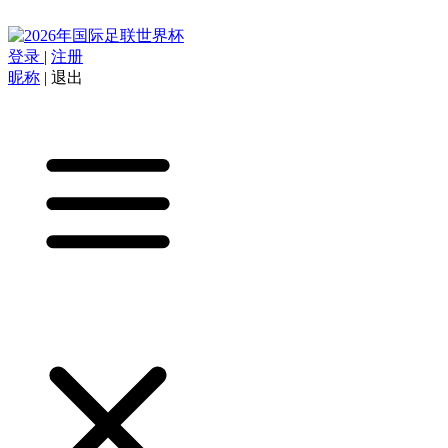
登录
|
注册
昵称
|
退出