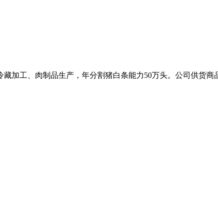
、冷藏加工、肉制品生产，年分割猪白条能力50万头。公司供货