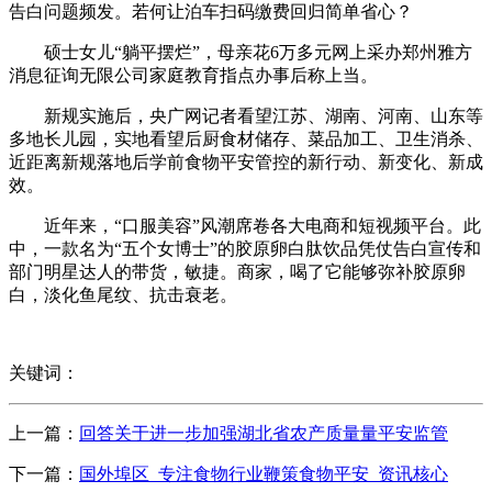
告白问题频发。若何让泊车扫码缴费回归简单省心？
硕士女儿“躺平摆烂”，母亲花6万多元网上采办郑州雅方
消息征询无限公司家庭教育指点办事后称上当。
新规实施后，央广网记者看望江苏、湖南、河南、山东等
多地长儿园，实地看望后厨食材储存、菜品加工、卫生消杀、
近距离新规落地后学前食物平安管控的新行动、新变化、新成
效。
近年来，“口服美容”风潮席卷各大电商和短视频平台。此
中，一款名为“五个女博士”的胶原卵白肽饮品凭仗告白宣传和
部门明星达人的带货，敏捷。商家，喝了它能够弥补胶原卵
白，淡化鱼尾纹、抗击衰老。
关键词：
上一篇：
回答关于进一步加强湖北省农产质量量平安监管
下一篇：
国外埠区_专注食物行业鞭策食物平安_资讯核心